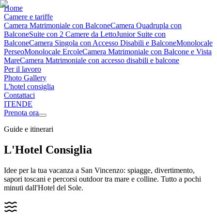
Home
Camere e tariffe
Camera Matrimoniale con Balcone
Camera Quadrupla con
Balcone
Suite con 2 Camere da Letto
Junior Suite con
Balcone
Camera Singola con Accesso Disabili e Balcone
Monolocale
Perseo
Monolocale Ercole
Camera Matrimoniale con Balcone e Vista
Mare
Camera Matrimoniale con accesso disabili e balcone
Per il lavoro
Photo Gallery
L'hotel consiglia
Contattaci
IT
EN
DE
Prenota ora
Guide e itinerari
L'Hotel Consiglia
Idee per la tua vacanza a San Vincenzo: spiagge, divertimento,
sapori toscani e percorsi outdoor tra mare e colline. Tutto a pochi
minuti dall'Hotel del Sole.