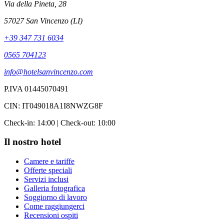
Via della Pineta, 28
57027 San Vincenzo (LI)
+39 347 731 6034
0565 704123
info@hotelsanvincenzo.com
P.IVA 01445070491
CIN: IT049018A1I8NWZG8F
Check-in: 14:00 | Check-out: 10:00
Il nostro hotel
Camere e tariffe
Offerte speciali
Servizi inclusi
Galleria fotografica
Soggiorno di lavoro
Come raggiungerci
Recensioni ospiti