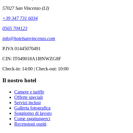
57027 San Vincenzo (LI)
+39 347 731 6034
0565 704123
info@hotelsanvincenzo.com
P.IVA 01445070491
CIN: IT049018A1I8NWZG8F
Check-in: 14:00 | Check-out: 10:00
Il nostro hotel
Camere e tariffe
Offerte speciali
Servizi inclusi
Galleria fotografica
Soggiorno di lavoro
Come raggiungerci
Recensioni ospiti