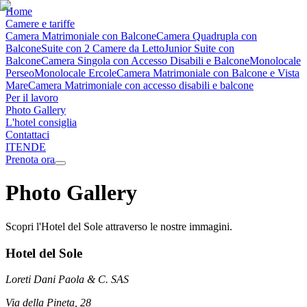
Home
Camere e tariffe
Camera Matrimoniale con Balcone
Camera Quadrupla con
Balcone
Suite con 2 Camere da Letto
Junior Suite con
Balcone
Camera Singola con Accesso Disabili e Balcone
Monolocale
Perseo
Monolocale Ercole
Camera Matrimoniale con Balcone e Vista
Mare
Camera Matrimoniale con accesso disabili e balcone
Per il lavoro
Photo Gallery
L'hotel consiglia
Contattaci
IT
EN
DE
Prenota ora
Photo Gallery
Scopri l'Hotel del Sole attraverso le nostre immagini.
Hotel del Sole
Loreti Dani Paola & C. SAS
Via della Pineta, 28