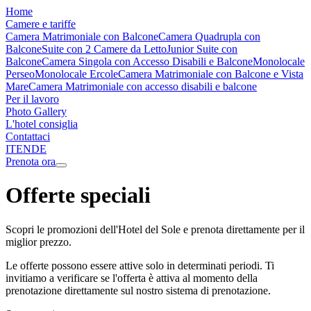
Home
Camere e tariffe
Camera Matrimoniale con Balcone
Camera Quadrupla con
Balcone
Suite con 2 Camere da Letto
Junior Suite con
Balcone
Camera Singola con Accesso Disabili e Balcone
Monolocale
Perseo
Monolocale Ercole
Camera Matrimoniale con Balcone e Vista
Mare
Camera Matrimoniale con accesso disabili e balcone
Per il lavoro
Photo Gallery
L'hotel consiglia
Contattaci
IT
EN
DE
Prenota ora
Offerte speciali
Scopri le promozioni dell'Hotel del Sole e prenota direttamente per il
miglior prezzo.
Le offerte possono essere attive solo in determinati periodi. Ti
invitiamo a verificare se l'offerta è attiva al momento della
prenotazione direttamente sul nostro sistema di prenotazione.