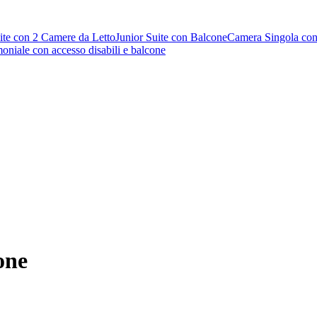
ite con 2 Camere da Letto
Junior Suite con Balcone
Camera Singola con
niale con accesso disabili e balcone
one