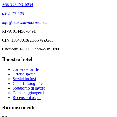
+39 347 731 6034
0565 704123
info@hotelsanvincenzo.com
P.IVA 01445070491
CIN: IT049018A1I8NWZG8F
Check-in: 14:00 | Check-out: 10:00
Il nostro hotel
Camere e tariffe
Offerte speciali
Servizi inclusi
Galleria fotografica
Soggiorno di lavoro
Come raggiungerci
Recensioni ospiti
Riconoscimenti