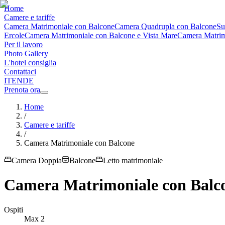
Home
Camere e tariffe
Camera Matrimoniale con Balcone
Camera Quadrupla con Balcone
Su
Ercole
Camera Matrimoniale con Balcone e Vista Mare
Camera Matrimo
Per il lavoro
Photo Gallery
L'hotel consiglia
Contattaci
IT
EN
DE
Prenota ora
Home
/
Camere e tariffe
/
Camera Matrimoniale con Balcone
Camera Doppia
Balcone
Letto matrimoniale
Camera Matrimoniale con Balc
Ospiti
Max
2