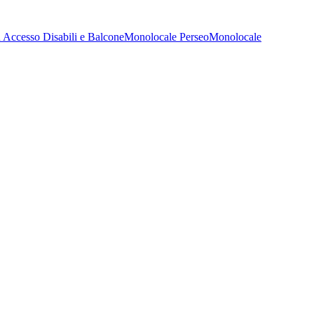
 Accesso Disabili e Balcone
Monolocale Perseo
Monolocale