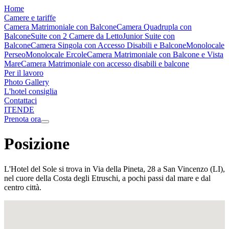
Home
Camere e tariffe
Camera Matrimoniale con Balcone
Camera Quadrupla con
Balcone
Suite con 2 Camere da Letto
Junior Suite con
Balcone
Camera Singola con Accesso Disabili e Balcone
Monolocale
Perseo
Monolocale Ercole
Camera Matrimoniale con Balcone e Vista
Mare
Camera Matrimoniale con accesso disabili e balcone
Per il lavoro
Photo Gallery
L'hotel consiglia
Contattaci
IT
EN
DE
Prenota ora
Posizione
L'Hotel del Sole si trova in Via della Pineta, 28 a San Vincenzo (LI),
nel cuore della Costa degli Etruschi, a pochi passi dal mare e dal
centro città.