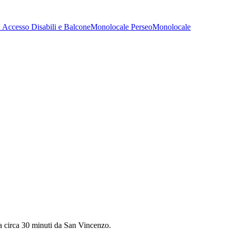
 Accesso Disabili e Balcone
Monolocale Perseo
Monolocale
, a circa 30 minuti da San Vincenzo.