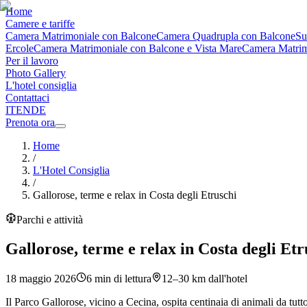
Home
Camere e tariffe
Camera Matrimoniale con Balcone
Camera Quadrupla con Balcone
Su
Ercole
Camera Matrimoniale con Balcone e Vista Mare
Camera Matrimo
Per il lavoro
Photo Gallery
L'hotel consiglia
Contattaci
IT
EN
DE
Prenota ora
Home
/
L'Hotel Consiglia
/
Gallorose, terme e relax in Costa degli Etruschi
Parchi e attività
Gallorose, terme e relax in Costa degli Etr
18 maggio 2026
6
min di lettura
12–30 km dall'hotel
Il Parco Gallorose, vicino a Cecina, ospita centinaia di animali da tut