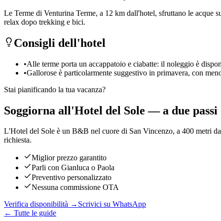
Le Terme di Venturina Terme, a 12 km dall'hotel, sfruttano le acque sulf
relax dopo trekking e bici.
Consigli dell'hotel
•
Alle terme porta un accappatoio e ciabatte: il noleggio è dispo
•
Gallorose è particolarmente suggestivo in primavera, con meno
Stai pianificando la tua vacanza?
Soggiorna all'Hotel del Sole — a due passi 
L'Hotel del Sole è un B&B nel cuore di San Vincenzo, a 400 metri dal 
richiesta.
Miglior prezzo garantito
Parli con Gianluca o Paola
Preventivo personalizzato
Nessuna commissione OTA
Verifica disponibilità →
Scrivici su WhatsApp
← Tutte le guide