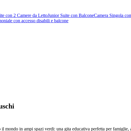
ite con 2 Camere da Letto
Junior Suite con Balcone
Camera Singola con
niale con accesso disabili e balcone
uschi
to il mondo in ampi spazi verdi: una gita educativa perfetta per famiglie