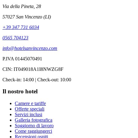
Via della Pineta, 28
57027 San Vincenzo (LI)
+39 347 731 6034
0565 704123
info@hotelsanvincenzo.com
P.IVA 01445070491
CIN: IT049018A1I8NWZG8F
Check-in: 14:00 | Check-out: 10:00
Il nostro hotel
Camere e tariffe
Offerte speciali
Servizi inclusi
Galleria fotografica
Soggiorno di lavoro
Come raggiungerci
Recensioni ospiti