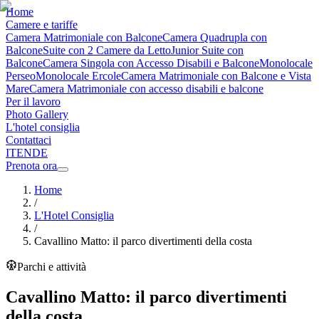
Home
Camere e tariffe
Camera Matrimoniale con Balcone
Camera Quadrupla con
Balcone
Suite con 2 Camere da Letto
Junior Suite con
Balcone
Camera Singola con Accesso Disabili e Balcone
Monolocale
Perseo
Monolocale Ercole
Camera Matrimoniale con Balcone e Vista
Mare
Camera Matrimoniale con accesso disabili e balcone
Per il lavoro
Photo Gallery
L'hotel consiglia
Contattaci
IT
EN
DE
Prenota ora
Home
/
L'Hotel Consiglia
/
Cavallino Matto: il parco divertimenti della costa
Parchi e attività
Cavallino Matto: il parco divertimenti
della costa