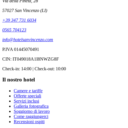
Via della Pineta, 28
57027 San Vincenzo (LI)
+39 347 731 6034
0565 704123
info@hotelsanvincenzo.com
P.IVA 01445070491
CIN: IT049018A1I8NWZG8F
Check-in: 14:00 | Check-out: 10:00
Il nostro hotel
Camere e tariffe
Offerte speciali
Servizi inclusi
Galleria fotografica
Soggiorno di lavoro
Come raggiungerci
Recensioni ospiti