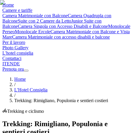
Home
Camere e tariffe
Camera Matrimoniale con Balcone
Camera Quadrupla con
Balcone
Suite con 2 Camere da Letto
Junior Suite con
Balcone
Camera Singola con Accesso Disabili e Balcone
Monolocale
Perseo
Monolocale Ercole
Camera Matrimoniale con Balcone e Vista
Mare
Camera Matrimoniale con accesso disabili e balcone
Per il lavoro
Photo Gallery
L'hotel consiglia
Contattaci
IT
EN
DE
Prenota ora
Home
/
L'Hotel Consiglia
/
Trekking: Rimigliano, Populonia e sentieri costieri
Trekking e ciclismo
Trekking: Rimigliano, Populonia e
sentieri costieri