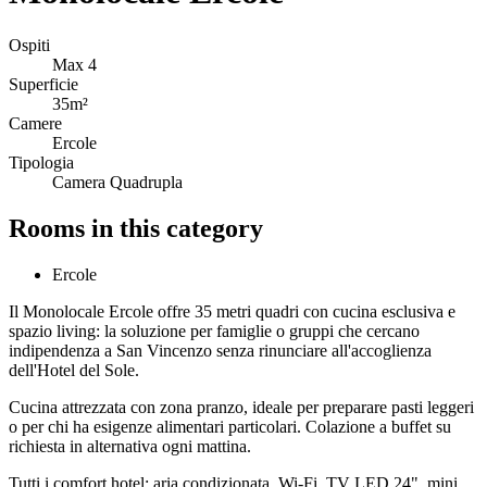
Ospiti
Max
4
Superficie
35m²
Camere
Ercole
Tipologia
Camera Quadrupla
Rooms in this category
Ercole
Il Monolocale Ercole offre 35 metri quadri con cucina esclusiva e
spazio living: la soluzione per famiglie o gruppi che cercano
indipendenza a San Vincenzo senza rinunciare all'accoglienza
dell'Hotel del Sole.
Cucina attrezzata con zona pranzo, ideale per preparare pasti leggeri
o per chi ha esigenze alimentari particolari. Colazione a buffet su
richiesta in alternativa ogni mattina.
Tutti i comfort hotel: aria condizionata, Wi-Fi, TV LED 24", mini