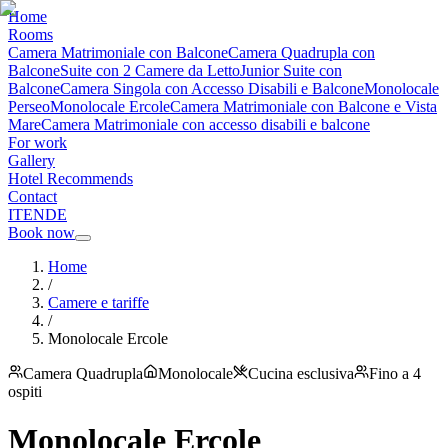
Home
Rooms
Camera Matrimoniale con Balcone
Camera Quadrupla con
Balcone
Suite con 2 Camere da Letto
Junior Suite con
Balcone
Camera Singola con Accesso Disabili e Balcone
Monolocale
Perseo
Monolocale Ercole
Camera Matrimoniale con Balcone e Vista
Mare
Camera Matrimoniale con accesso disabili e balcone
For work
Gallery
Hotel Recommends
Contact
IT
EN
DE
Book now
Home
/
Camere e tariffe
/
Monolocale Ercole
Camera Quadrupla
Monolocale
Cucina esclusiva
Fino a 4
ospiti
Monolocale Ercole