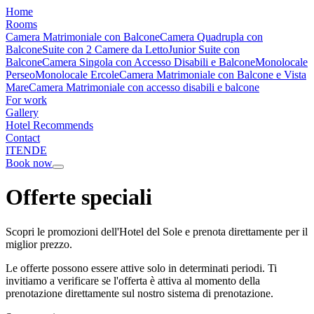
Home
Rooms
Camera Matrimoniale con Balcone
Camera Quadrupla con
Balcone
Suite con 2 Camere da Letto
Junior Suite con
Balcone
Camera Singola con Accesso Disabili e Balcone
Monolocale
Perseo
Monolocale Ercole
Camera Matrimoniale con Balcone e Vista
Mare
Camera Matrimoniale con accesso disabili e balcone
For work
Gallery
Hotel Recommends
Contact
IT
EN
DE
Book now
Offerte speciali
Scopri le promozioni dell'Hotel del Sole e prenota direttamente per il
miglior prezzo.
Le offerte possono essere attive solo in determinati periodi. Ti
invitiamo a verificare se l'offerta è attiva al momento della
prenotazione direttamente sul nostro sistema di prenotazione.