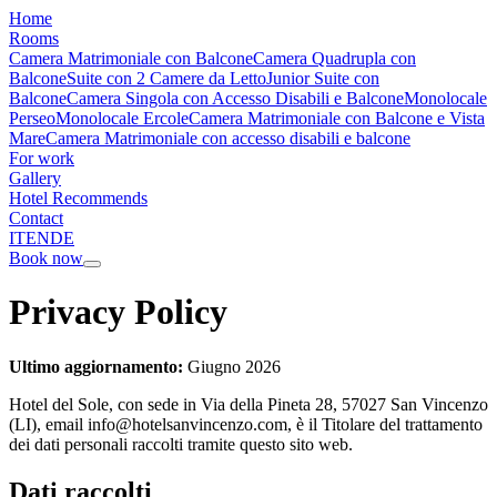
Home
Rooms
Camera Matrimoniale con Balcone
Camera Quadrupla con
Balcone
Suite con 2 Camere da Letto
Junior Suite con
Balcone
Camera Singola con Accesso Disabili e Balcone
Monolocale
Perseo
Monolocale Ercole
Camera Matrimoniale con Balcone e Vista
Mare
Camera Matrimoniale con accesso disabili e balcone
For work
Gallery
Hotel Recommends
Contact
IT
EN
DE
Book now
Privacy Policy
Ultimo aggiornamento:
Giugno 2026
Hotel del Sole, con sede in Via della Pineta 28, 57027 San Vincenzo
(LI), email info@hotelsanvincenzo.com, è il Titolare del trattamento
dei dati personali raccolti tramite questo sito web.
Dati raccolti