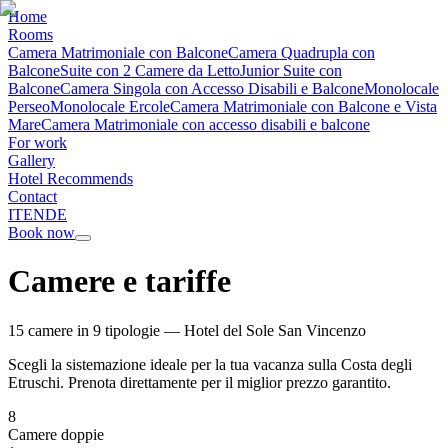
Home
Rooms
Camera Matrimoniale con Balcone
Camera Quadrupla con
Balcone
Suite con 2 Camere da Letto
Junior Suite con
Balcone
Camera Singola con Accesso Disabili e Balcone
Monolocale
Perseo
Monolocale Ercole
Camera Matrimoniale con Balcone e Vista
Mare
Camera Matrimoniale con accesso disabili e balcone
For work
Gallery
Hotel Recommends
Contact
IT
EN
DE
Book now
Camere e tariffe
15
camere in
9
tipologie — Hotel del Sole San Vincenzo
Scegli la sistemazione ideale per la tua vacanza sulla Costa degli
Etruschi. Prenota direttamente per il miglior prezzo garantito.
8
Camere doppie