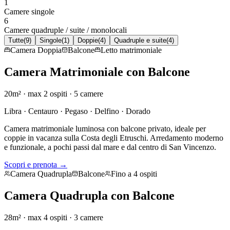
1
Camere singole
6
Camere quadruple / suite / monolocali
Tutte
(
9
)
Singole
(
1
)
Doppie
(
4
)
Quadruple e suite
(
4
)
Camera Doppia
Balcone
Letto matrimoniale
Camera Matrimoniale con Balcone
20m²
· max
2
ospiti
· 5 camere
Libra · Centauro · Pegaso · Delfino · Dorado
Camera matrimoniale luminosa con balcone privato, ideale per
coppie in vacanza sulla Costa degli Etruschi. Arredamento moderno
e funzionale, a pochi passi dal mare e dal centro di San Vincenzo.
Scopri e prenota →
Camera Quadrupla
Balcone
Fino a 4 ospiti
Camera Quadrupla con Balcone
28m²
· max
4
ospiti
· 3 camere