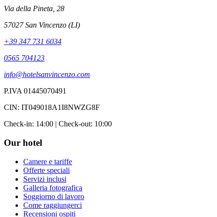
Via della Pineta, 28
57027 San Vincenzo (LI)
+39 347 731 6034
0565 704123
info@hotelsanvincenzo.com
P.IVA 01445070491
CIN: IT049018A1I8NWZG8F
Check-in: 14:00 | Check-out: 10:00
Our hotel
Camere e tariffe
Offerte speciali
Servizi inclusi
Galleria fotografica
Soggiorno di lavoro
Come raggiungerci
Recensioni ospiti