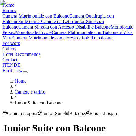
Home
Rooms
Camera Matrimoniale con Balcone
Camera Quadrupla con
Balcone
Suite con 2 Camere da Letto
Junior Suite con
Balcone
Camera Singola con Accesso Disabili e Balcone
Monolocale
Perseo
Monolocale Ercole
Camera Matrimoniale con Balcone e Vista
Mare
Camera Matrimoniale con accesso disabili e balcone
For work
Gallery
Hotel Recommends
Contact
IT
EN
DE
Book now
Home
/
Camere e tariffe
/
Junior Suite con Balcone
Camera Doppia
Junior Suite
Balcone
Fino a 3 ospiti
Junior Suite con Balcone