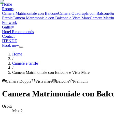
Home
Rooms
Camera Matrimoniale con Balcone
Camera Quadrupla con Balcone
Su
Ercole
Camera Matrimoniale con Balcone e Vista Mare
Camera Matrimo
For work
Gallery
Hotel Recommends
Contact
IT
EN
DE
Book now
Home
/
Camere e tariffe
/
Camera Matrimoniale con Balcone e Vista Mare
Camera Doppia
Vista mare
Balcone
Premium
Camera Matrimoniale con Balco
Ospiti
Max
2