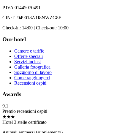
P.IVA 01445070491
CIN: IT049018A1I8NWZG8F
Check-in: 14:00 | Check-out: 10:00
Our hotel
Camere e tariffe
Offerte speciali
Servizi inclusi
Galleria fotografica
Soggiorno di lavoro
Come raggiungerci
Recensioni ospiti
Awards
9.1
Premio recensioni ospiti
★★★
Hotel 3 stelle certificato
Animali ammessi (supplemento)