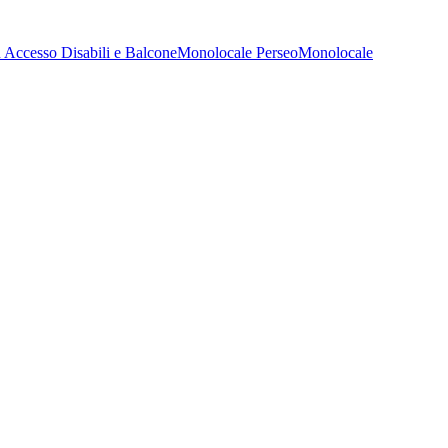
 Accesso Disabili e Balcone
Monolocale Perseo
Monolocale