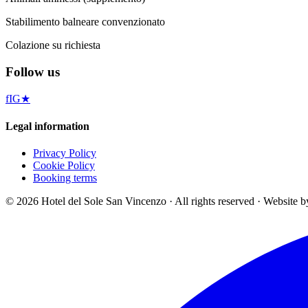
Stabilimento balneare convenzionato
Colazione su richiesta
Follow us
f
IG
★
Legal information
Privacy Policy
Cookie Policy
Booking terms
©
2026
Hotel del Sole San Vincenzo ·
All rights reserved
·
Website b