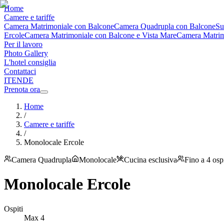
Home
Camere e tariffe
Camera Matrimoniale con Balcone
Camera Quadrupla con Balcone
Su
Ercole
Camera Matrimoniale con Balcone e Vista Mare
Camera Matrimo
Per il lavoro
Photo Gallery
L'hotel consiglia
Contattaci
IT
EN
DE
Prenota ora
Home
/
Camere e tariffe
/
Monolocale Ercole
Camera Quadrupla
Monolocale
Cucina esclusiva
Fino a 4 ospi
Monolocale Ercole
Ospiti
Max
4