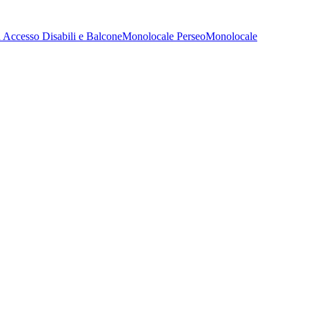
 Accesso Disabili e Balcone
Monolocale Perseo
Monolocale