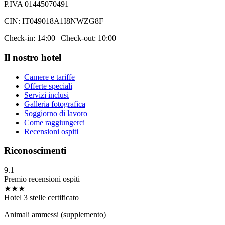
P.IVA 01445070491
CIN: IT049018A1I8NWZG8F
Check-in: 14:00 | Check-out: 10:00
Il nostro hotel
Camere e tariffe
Offerte speciali
Servizi inclusi
Galleria fotografica
Soggiorno di lavoro
Come raggiungerci
Recensioni ospiti
Riconoscimenti
9.1
Premio recensioni ospiti
★★★
Hotel 3 stelle certificato
Animali ammessi (supplemento)