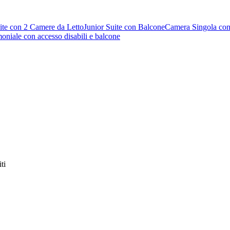
ite con 2 Camere da Letto
Junior Suite con Balcone
Camera Singola con
niale con accesso disabili e balcone
ti