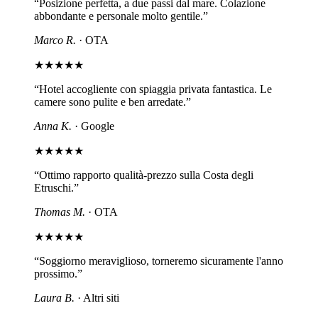
“
Posizione perfetta, a due passi dal mare. Colazione
abbondante e personale molto gentile.
”
Marco R.
·
OTA
★
★
★
★
★
“
Hotel accogliente con spiaggia privata fantastica. Le
camere sono pulite e ben arredate.
”
Anna K.
·
Google
★
★
★
★
★
“
Ottimo rapporto qualità-prezzo sulla Costa degli
Etruschi.
”
Thomas M.
·
OTA
★
★
★
★
★
“
Soggiorno meraviglioso, torneremo sicuramente l'anno
prossimo.
”
Laura B.
·
Altri siti