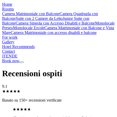
Home
Rooms
Camera Matrimoniale con Balcone
Camera Quadrupla con
Balcone
Suite con 2 Camere da Letto
Junior Suite con
Balcone
Camera Singola con Accesso Disabili e Balcone
Monolocale
Perseo
Monolocale Ercole
Camera Matrimoniale con Balcone e Vista
Mare
Camera Matrimoniale con accesso disabili e balcone
For work
Gallery
Hotel Recommends
Contact
IT
EN
DE
Book now
Recensioni ospiti
9.1
★
★
★
★
★
Basato su 150+ recensioni verificate
★
★
★
★
★