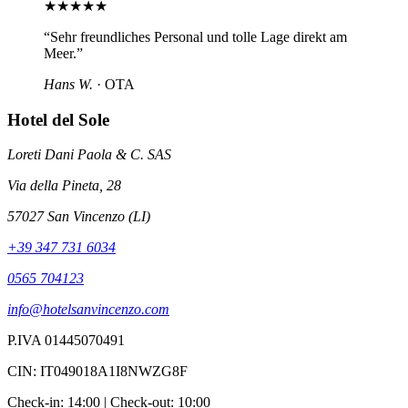
★
★
★
★
★
“
Sehr freundliches Personal und tolle Lage direkt am
Meer.
”
Hans W.
·
OTA
Hotel del Sole
Loreti Dani Paola & C. SAS
Via della Pineta, 28
57027 San Vincenzo (LI)
+39 347 731 6034
0565 704123
info@hotelsanvincenzo.com
P.IVA 01445070491
CIN: IT049018A1I8NWZG8F
Check-in: 14:00 | Check-out: 10:00