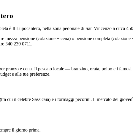
tero
leta è Il Lupocantero, nella zona pedonale di San Vincenzo a circa 450 
izzare mezza pensione (colazione + cena) o pensione completa (colazione 
ure 340 239 0711.
per pranzo e cena. Il pescato locale — branzino, orata, polpo e i famosi 
budget e alle tue preferenze.
tra cui il celebre Sassicaia) e i formaggi pecorini. Il mercato del gioved
sempre il giorno prima.