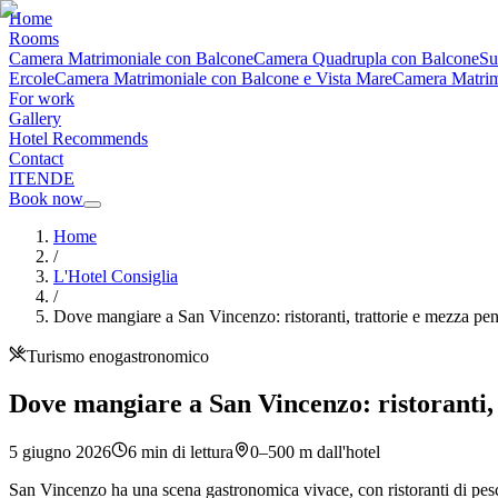
Home
Rooms
Camera Matrimoniale con Balcone
Camera Quadrupla con Balcone
Su
Ercole
Camera Matrimoniale con Balcone e Vista Mare
Camera Matrimo
For work
Gallery
Hotel Recommends
Contact
IT
EN
DE
Book now
Home
/
L'Hotel Consiglia
/
Dove mangiare a San Vincenzo: ristoranti, trattorie e mezza pe
Turismo enogastronomico
Dove mangiare a San Vincenzo: ristoranti,
5 giugno 2026
6
min di lettura
0–500 m dall'hotel
San Vincenzo ha una scena gastronomica vivace, con ristoranti di pesce