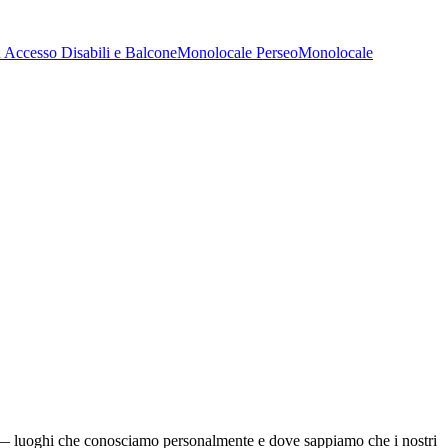
 Accesso Disabili e Balcone
Monolocale Perseo
Monolocale
gli — luoghi che conosciamo personalmente e dove sappiamo che i nostri