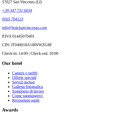
57027 San Vincenzo (LI)
+39 347 731 6034
0565 704123
info@hotelsanvincenzo.com
P.IVA 01445070491
CIN: IT049018A1I8NWZG8F
Check-in: 14:00 | Check-out: 10:00
Our hotel
Camere e tariffe
Offerte speciali
Servizi inclusi
Galleria fotografica
Soggiorno di lavoro
Come raggiungerci
Recensioni ospiti
Awards