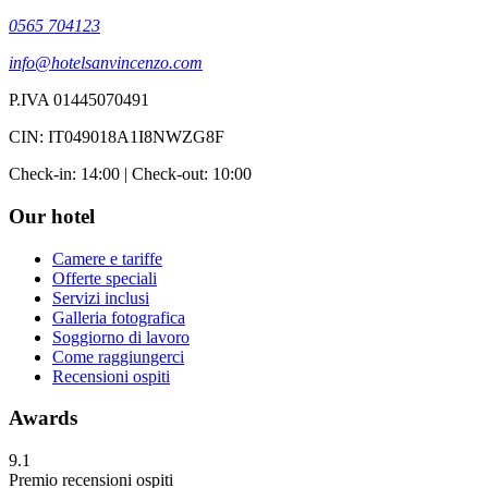
0565 704123
info@hotelsanvincenzo.com
P.IVA 01445070491
CIN: IT049018A1I8NWZG8F
Check-in: 14:00 | Check-out: 10:00
Our hotel
Camere e tariffe
Offerte speciali
Servizi inclusi
Galleria fotografica
Soggiorno di lavoro
Come raggiungerci
Recensioni ospiti
Awards
9.1
Premio recensioni ospiti