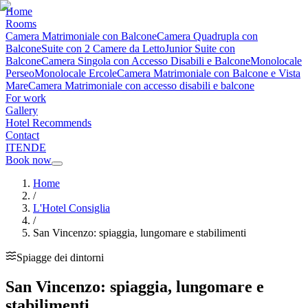
Home
Rooms
Camera Matrimoniale con Balcone
Camera Quadrupla con
Balcone
Suite con 2 Camere da Letto
Junior Suite con
Balcone
Camera Singola con Accesso Disabili e Balcone
Monolocale
Perseo
Monolocale Ercole
Camera Matrimoniale con Balcone e Vista
Mare
Camera Matrimoniale con accesso disabili e balcone
For work
Gallery
Hotel Recommends
Contact
IT
EN
DE
Book now
Home
/
L'Hotel Consiglia
/
San Vincenzo: spiaggia, lungomare e stabilimenti
Spiagge dei dintorni
San Vincenzo: spiaggia, lungomare e
stabilimenti