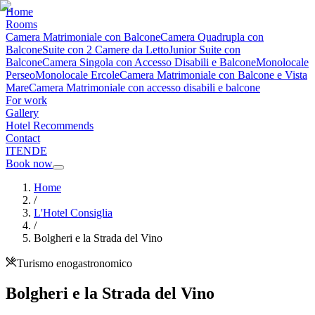
Home
Rooms
Camera Matrimoniale con Balcone
Camera Quadrupla con
Balcone
Suite con 2 Camere da Letto
Junior Suite con
Balcone
Camera Singola con Accesso Disabili e Balcone
Monolocale
Perseo
Monolocale Ercole
Camera Matrimoniale con Balcone e Vista
Mare
Camera Matrimoniale con accesso disabili e balcone
For work
Gallery
Hotel Recommends
Contact
IT
EN
DE
Book now
Home
/
L'Hotel Consiglia
/
Bolgheri e la Strada del Vino
Turismo enogastronomico
Bolgheri e la Strada del Vino