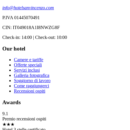
info@hotelsanvincenzo.com
P.IVA 01445070491
CIN: IT049018A1I8NWZG8F
Check-in: 14:00 | Check-out: 10:00
Our hotel
Camere e tariffe
Offerte speciali
Servizi inclusi
Galleria fotografica
Soggiorno di lavoro
Come raggiungerci
Recensioni ospiti
Awards
9.1
Premio recensioni ospiti
★★★
Hotel 3 stelle certificato