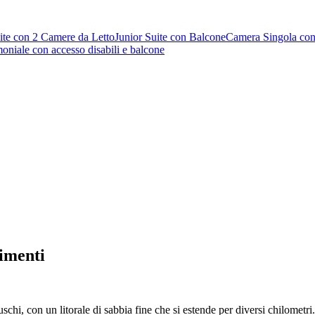
ite con 2 Camere da Letto
Junior Suite con Balcone
Camera Singola con
niale con accesso disabili e balcone
limenti
chi, con un litorale di sabbia fine che si estende per diversi chilometri.