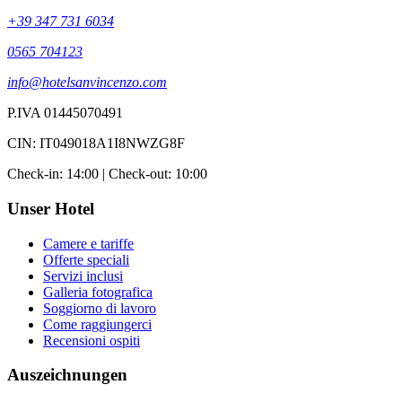
+39 347 731 6034
0565 704123
info@hotelsanvincenzo.com
P.IVA 01445070491
CIN: IT049018A1I8NWZG8F
Check-in: 14:00 | Check-out: 10:00
Unser Hotel
Camere e tariffe
Offerte speciali
Servizi inclusi
Galleria fotografica
Soggiorno di lavoro
Come raggiungerci
Recensioni ospiti
Auszeichnungen