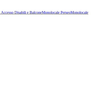
 Accesso Disabili e Balcone
Monolocale Perseo
Monolocale