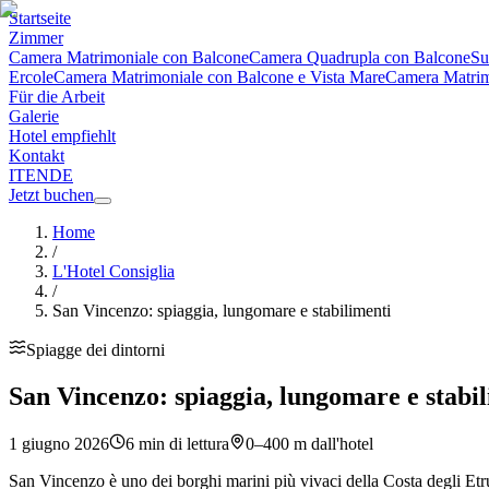
Startseite
Zimmer
Camera Matrimoniale con Balcone
Camera Quadrupla con Balcone
Su
Ercole
Camera Matrimoniale con Balcone e Vista Mare
Camera Matrimo
Für die Arbeit
Galerie
Hotel empfiehlt
Kontakt
IT
EN
DE
Jetzt buchen
Home
/
L'Hotel Consiglia
/
San Vincenzo: spiaggia, lungomare e stabilimenti
Spiagge dei dintorni
San Vincenzo: spiaggia, lungomare e stabi
1 giugno 2026
6
min di lettura
0–400 m dall'hotel
San Vincenzo è uno dei borghi marini più vivaci della Costa degli Etrus