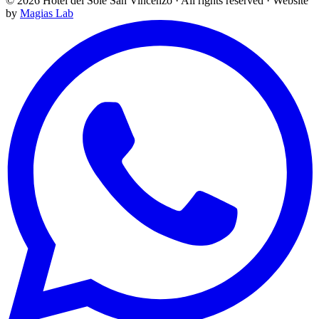
©
2026
Hotel del Sole San Vincenzo ·
All rights reserved
·
Website
by
Magias Lab