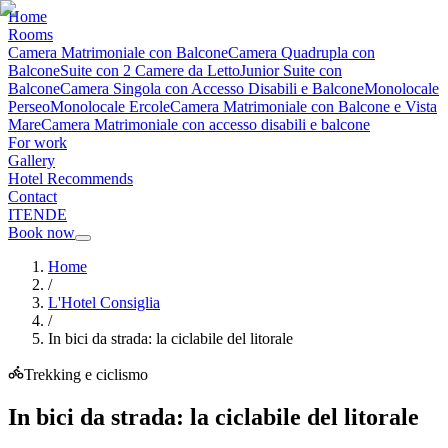
Home
Rooms
Camera Matrimoniale con Balcone
Camera Quadrupla con
Balcone
Suite con 2 Camere da Letto
Junior Suite con
Balcone
Camera Singola con Accesso Disabili e Balcone
Monolocale
Perseo
Monolocale Ercole
Camera Matrimoniale con Balcone e Vista
Mare
Camera Matrimoniale con accesso disabili e balcone
For work
Gallery
Hotel Recommends
Contact
IT
EN
DE
Book now
Home
/
L'Hotel Consiglia
/
In bici da strada: la ciclabile del litorale
Trekking e ciclismo
In bici da strada: la ciclabile del litorale