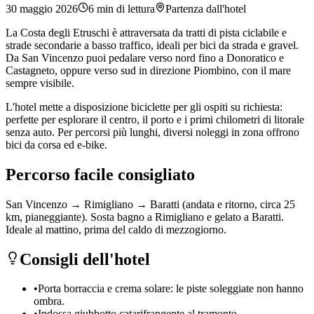
30 maggio 2026
6
min di lettura
Partenza dall'hotel
La Costa degli Etruschi è attraversata da tratti di pista ciclabile e
strade secondarie a basso traffico, ideali per bici da strada e gravel.
Da San Vincenzo puoi pedalare verso nord fino a Donoratico e
Castagneto, oppure verso sud in direzione Piombino, con il mare
sempre visibile.
L'hotel mette a disposizione biciclette per gli ospiti su richiesta:
perfette per esplorare il centro, il porto e i primi chilometri di litorale
senza auto. Per percorsi più lunghi, diversi noleggi in zona offrono
bici da corsa ed e-bike.
Percorso facile consigliato
San Vincenzo → Rimigliano → Baratti (andata e ritorno, circa 25
km, pianeggiante). Sosta bagno a Rimigliano e gelato a Baratti.
Ideale al mattino, prima del caldo di mezzogiorno.
Consigli dell'hotel
•
Porta borraccia e crema solare: le piste soleggiate non hanno
ombra.
•
Indossa giubbotto catarifrangente al tramonto.