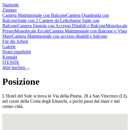
Startseite
Zimmer
Camera Matrimoniale con Balcone
Camera Quadrupla con
Balcone
Suite con 2 Camere da Letto
Junior Suite con
Balcone
Camera Singola con Accesso Disabili e Balcone
Monolocale
Perseo
Monolocale Ercole
Camera Matrimoniale con Balcone e Vista
Mare
Camera Matrimoniale con accesso disabili e balcone
Für die Arbeit
Galerie
Hotel empfiehlt
Kontakt
IT
EN
DE
Jetzt buchen
Posizione
L'Hotel del Sole si trova in Via della Pineta, 28 a San Vincenzo (LI),
nel cuore della Costa degli Etruschi, a pochi passi dal mare e dal
centro città.