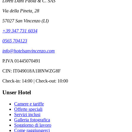
Loreti Dani Paola & C. SAS
Via della Pineta, 28
57027 San Vincenzo (LI)
+39 347 731 6034
0565 704123
info@hotelsanvincenzo.com
P.IVA 01445070491
CIN: IT049018A1I8NWZG8F
Check-in: 14:00 | Check-out: 10:00
Unser Hotel
Camere e tariffe
Offerte speciali
Servizi inclusi
Galleria fotografica
Soggiorno di lavoro
Come raggiungerci