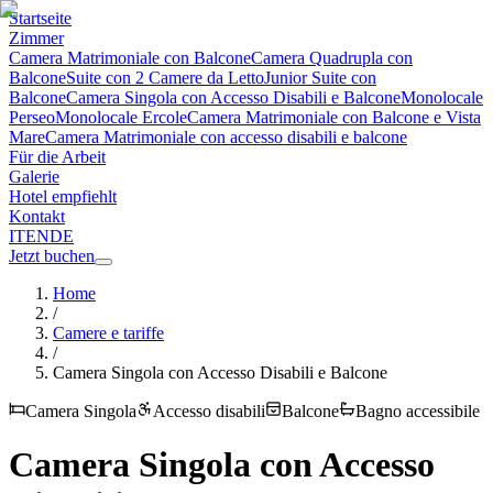
Startseite
Zimmer
Camera Matrimoniale con Balcone
Camera Quadrupla con
Balcone
Suite con 2 Camere da Letto
Junior Suite con
Balcone
Camera Singola con Accesso Disabili e Balcone
Monolocale
Perseo
Monolocale Ercole
Camera Matrimoniale con Balcone e Vista
Mare
Camera Matrimoniale con accesso disabili e balcone
Für die Arbeit
Galerie
Hotel empfiehlt
Kontakt
IT
EN
DE
Jetzt buchen
Home
/
Camere e tariffe
/
Camera Singola con Accesso Disabili e Balcone
Camera Singola
Accesso disabili
Balcone
Bagno accessibile
Camera Singola con Accesso