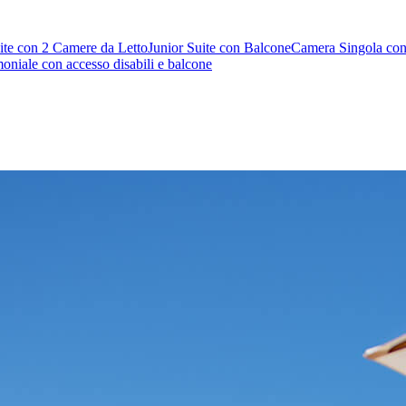
ite con 2 Camere da Letto
Junior Suite con Balcone
Camera Singola con
niale con accesso disabili e balcone