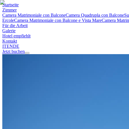
Startseite
Zimmer
Camera Matrimoniale con Balcone
Camera Quadrupla con Balcone
Su
Ercole
Camera Matrimoniale con Balcone e Vista Mare
Camera Matrimo
Für die Arbeit
Galerie
Hotel empfiehlt
Kontakt
IT
EN
DE
Jetzt buchen