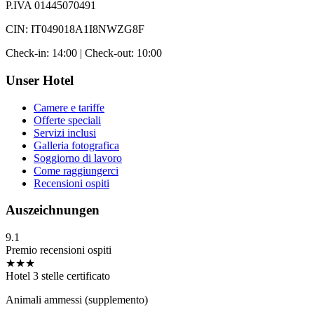
P.IVA 01445070491
CIN: IT049018A1I8NWZG8F
Check-in: 14:00 | Check-out: 10:00
Unser Hotel
Camere e tariffe
Offerte speciali
Servizi inclusi
Galleria fotografica
Soggiorno di lavoro
Come raggiungerci
Recensioni ospiti
Auszeichnungen
9.1
Premio recensioni ospiti
★★★
Hotel 3 stelle certificato
Animali ammessi (supplemento)