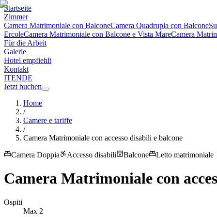
Startseite
Zimmer
Camera Matrimoniale con Balcone
Camera Quadrupla con Balcone
Su
Ercole
Camera Matrimoniale con Balcone e Vista Mare
Camera Matrimo
Für die Arbeit
Galerie
Hotel empfiehlt
Kontakt
IT
EN
DE
Jetzt buchen
Home
/
Camere e tariffe
/
Camera Matrimoniale con accesso disabili e balcone
Camera Doppia
Accesso disabili
Balcone
Letto matrimoniale
Camera Matrimoniale con access
Ospiti
Max
2