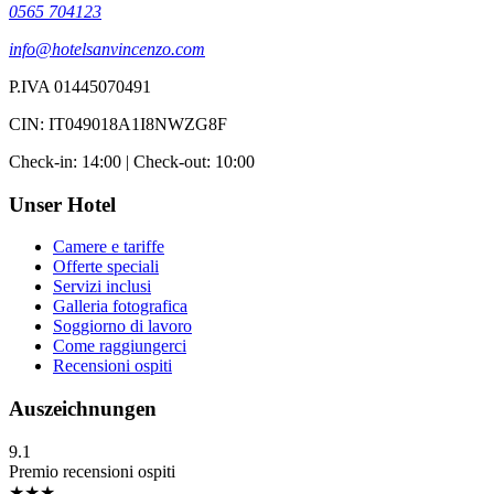
0565 704123
info@hotelsanvincenzo.com
P.IVA 01445070491
CIN: IT049018A1I8NWZG8F
Check-in: 14:00 | Check-out: 10:00
Unser Hotel
Camere e tariffe
Offerte speciali
Servizi inclusi
Galleria fotografica
Soggiorno di lavoro
Come raggiungerci
Recensioni ospiti
Auszeichnungen
9.1
Premio recensioni ospiti
★★★