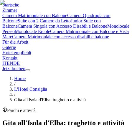
Startseite
Zimmer
Camera Matrimoniale con Balcone
Camera Quadrupla con
Balcone
Suite con 2 Camere da Letto
Junior Suite con
Balcone
Camera Singola con Accesso Disabili e Balcone
Monolocale
Perseo
Monolocale Ercole
Camera Matrimoniale con Balcone e Vista
Mare
Camera Matrimoniale con accesso disabili e balcone
Für die Arbeit
Galerie
Hotel empfiehlt
Kontakt
IT
EN
DE
Jetzt buchen
Home
/
L'Hotel Consiglia
/
Gita all'Isola d'Elba: traghetto e attività
Parchi e attività
Gita all'Isola d'Elba: traghetto e attività